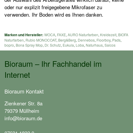
oder nur explizit freigegebene Mikrofaser zu
verwenden. Ihr Boden wird es Ihnen danken.
Marken und Hersteller:
WOCA
,
FAXE
,
AURO Naturfarben
,
Kreidezeit
,
BIOFA
Naturfarben
,
Rubio MONOCOAT
,
Berg&Berg
,
Dennebos
,
Floorboy
,
Pads
,
bopro
,
Bona Spray Mop
,
Dr. Schutz
,
Eukula
,
Loba
,
Naturhaus
,
Saicos
Bioraum – Ihr Fachhandel im
Internet
Bioraum Kontakt
Zienkener Str. 8a
79379 Müllheim
info@bioraum.de
07631 1832 0