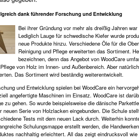
olgreich dank führender Forschung und Entwicklung
Bei ihrer Gründung vor mehr als dreißig Jahren war 
Lediglich Lauge für schwedische Kiefer wurde produ
neue Produkte hinzu. Verschiedene Öle für die Ober
Reinigung und Pflege erweiterten das Sortiment. He
bezeichnen, denn das Angebot von WoodCare umfass
Pflege von Holz im Innen- und Außenbereich. Aber natürlich
rten. Das Sortiment wird beständig weiterentwickelt.
schung und Entwicklung spielen bei WoodCare ein hervorgeho
iell angefertigte Maschinen im Einsatz. WoodCare ist darü
 zu gehen. So wurde beispielsweise die dänische Parkettleg
r neuen Serie von Holzlacken eingebunden. Die Schule stell
schiedene Tests mit dem neuen Lack durch. Weiterhin konnt
angreiche Schulungsmappe erstellt werden, die Handwerker
uktes nachhaltig erleichtert. All das zeigt eindrucksvoll 