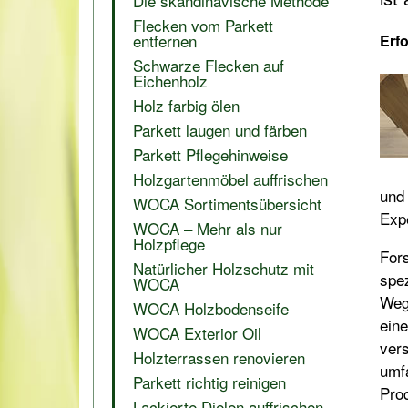
Die skandinavische Methode
Flecken vom Parkett
entfernen
Erf
Schwarze Flecken auf
Eichenholz
Holz farbig ölen
Parkett laugen und färben
Parkett Pflegehinweise
Holzgartenmöbel auffrischen
und 
WOCA Sortimentsübersicht
Expe
WOCA – Mehr als nur
Holzpflege
For
Natürlicher Holzschutz mit
spez
WOCA
Wege
WOCA Holzbodenseife
eine
WOCA Exterior Oil
ver
Holzterrassen renovieren
umf
Parkett richtig reinigen
Prod
Lackierte Dielen auffrischen