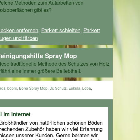
elche Methoden zum Aufarbeiten von
olzoberflächen gibt es?
lecken entfernen
,
Parkett schleifen
,
Parkett
augen und färben
einigungshilfe Spray Mop
iese traditionelle Methode des Schutzes von Holz
rfährt eine immer größere Beliebtheit.
ads
,
bopro
,
Bona Spray Mop
,
Dr. Schutz
,
Eukula
,
Loba
,
l im Internet
 Großhändler von natürlichen schönen Böden
rechenden Zubehör haben wir viel Erfahrung
nissen unserer Kunden. Gerne beraten wir