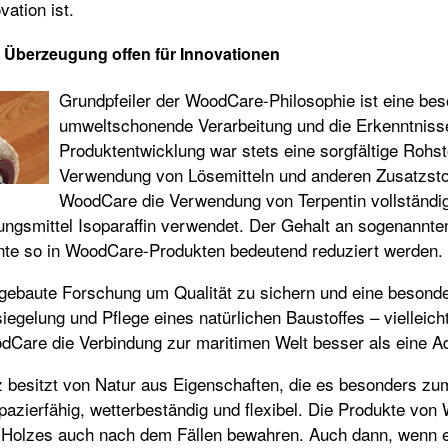
vation ist.
 Überzeugung offen für Innovationen
Grundpfeiler der WoodCare-Philosophie ist eine beson
umweltschonende Verarbeitung und die Erkenntnisse
Produktentwicklung war stets eine sorgfältige Rohs
Verwendung von Lösemitteln und anderen Zusatzstof
WoodCare die Verwendung von Terpentin vollständig
ungsmittel Isoparaffin verwendet. Der Gehalt an sogenannte
nte so in WoodCare-Produkten bedeutend reduziert werden.
gebaute Forschung um Qualität zu sichern und eine besonde
iegelung und Pflege eines natürlichen Baustoffes – vielleich
dCare die Verbindung zur maritimen Welt besser als eine A
 besitzt von Natur aus Eigenschaften, die es besonders zum
pazierfähig, wetterbeständig und flexibel. Die Produkte vo
 Holzes auch nach dem Fällen bewahren. Auch dann, wenn es