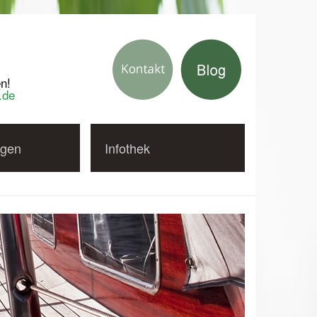
n!
.de
gen
Infothek