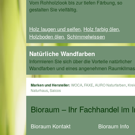
Vom Rohholzlook bis zur tiefen Färbung, so
gestalten Sie vielfältig.
Holz laugen und seifen
,
Holz farbig ölen
,
Holzboden ölen
,
Schimmelwissen
Natürliche Wandfarben
Informieren Sie sich über die Vorteile natürlicher
Wandfarben und eines angenehmen Raumklimas
Marken und Hersteller:
WOCA
,
FAXE
,
AURO Naturfarben
,
Krei
Naturhaus
,
Saicos
Bioraum – Ihr Fachhandel im I
Bioraum Kontakt
Bioraum Info