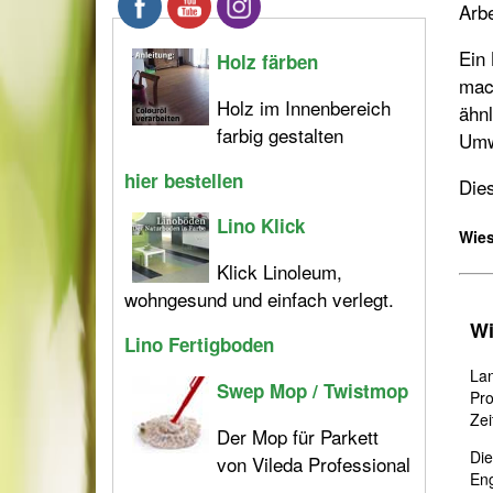
Arbe
Ein 
Holz färben
mach
Holz im Innenbereich
ähnl
farbig gestalten
Umw
hier bestellen
Dies
Lino Klick
Wies
Klick Linoleum,
wohngesund und einfach verlegt.
Wi
Lino Fertigboden
Lan
Swep Mop / Twistmop
Pro
Zei
Der Mop für Parkett
Die
von Vileda Professional
Eng