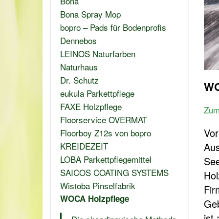
Bona
Bona Spray Mop
bopro – Pads für Bodenprofis
Dennebos
LEINOS Naturfarben
Naturhaus
Dr. Schutz
WO
eukula Parkettpflege
FAXE Holzpflege
Zum
Floorservice OVERMAT
Vor
Floorboy Z12s von bopro
Aus
KREIDEZEIT
LOBA Parkettpflegemittel
See
SAICOS COATING SYSTEMS
Hol
Wistoba Pinselfabrik
Fir
WOCA Holzpflege
Geb
ist