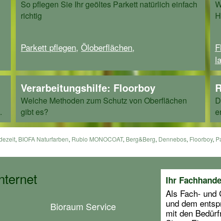
So pflegen Sie Ihr geöltes Parkett natürlich einfach
W
richtig
H
Parkett pflegen
,
Öloberflächen
,
F
l
Verarbeitungshilfe: Floorboy
R
Welche Methoden zum Schutz von Oberflächen
D
.
gibt es?
e
dezeit
,
BIOFA Naturfarben
,
Rubio MONOCOAT
,
Berg&Berg
,
Dennebos
,
Floorboy
,
P
nternet
Ihr Fachhande
Als Fach- und
und dem entsp
Bioraum Service
mit den Bedürf