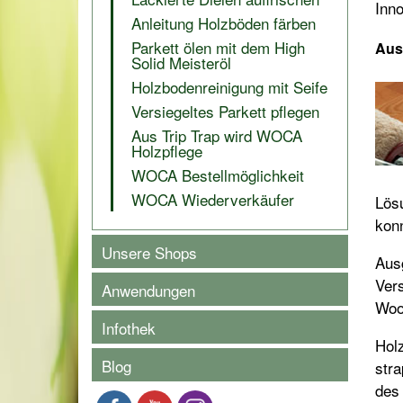
Inno
Anleitung Holzböden färben
Parkett ölen mit dem High
Aus
Solid Meisteröl
Holzbodenreinigung mit Seife
Versiegeltes Parkett pflegen
Aus Trip Trap wird WOCA
Holzpflege
WOCA Bestellmöglichkeit
WOCA Wiederverkäufer
Lös
kon
Unsere Shops
Aus
Vers
Anwendungen
Woo
Infothek
Holz
Blog
stra
des