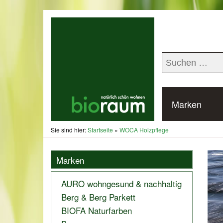
Marken
Sie sind hier:
Startseite
»
WOCA Holzpflege
Marken
AURO wohngesund & nachhaltig
Berg & Berg Parkett
BIOFA Naturfarben