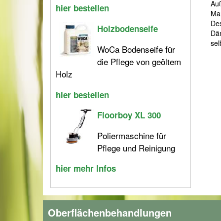
Auß
hier bestellen
Mar
Des
Holzbodenseife
Dän
sel
WoCa Bodenseife für
die Pflege von geöltem
Holz
hier bestellen
Floorboy XL 300
Poliermaschine für
Pflege und Reinigung
hier mehr Infos
Oberflächenbehandlungen