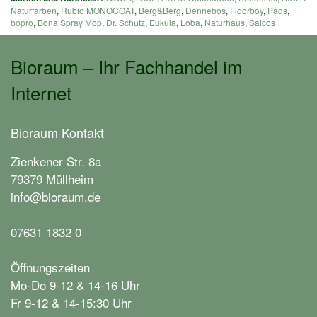
Naturfarben
,
Rubio MONOCOAT
,
Berg&Berg
,
Dennebos
,
Floorboy
,
Pads
,
bopro
,
Bona Spray Mop
,
Dr. Schutz
,
Eukula
,
Loba
,
Naturhaus
,
Saicos
Bioraum – Ihr Fachhandel im
Internet
Bioraum Kontakt
Zienkener Str. 8a
79379 Müllheim
info@bioraum.de
07631 1832 0
Öffnungszeiten
Mo-Do 9-12 & 14-16 Uhr
Fr 9-12 & 14-15:30 Uhr