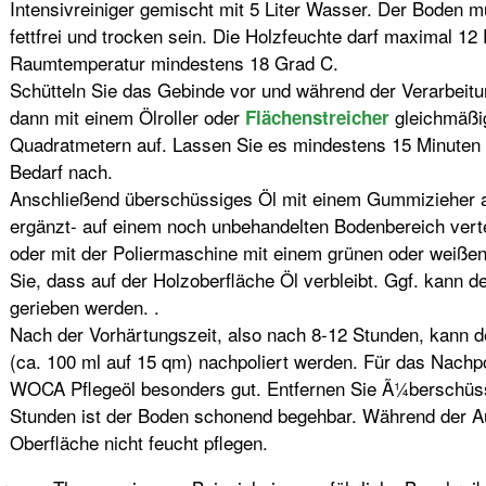
Intensivreiniger gemischt mit 5 Liter Wasser. Der Boden m
fettfrei und trocken sein. Die Holzfeuchte darf maximal 12
Raumtemperatur mindestens 18 Grad C.
Schütteln Sie das Gebinde vor und während der Verarbeitu
dann mit einem Ölroller oder
gleichmäßig
Flächenstreicher
Quadratmetern auf. Lassen Sie es mindestens 15 Minuten e
Bedarf nach.
Anschließend überschüssiges Öl mit einem Gummizieher a
ergänzt- auf einem noch unbehandelten Bodenbereich verte
oder mit der Poliermaschine mit einem grünen oder weißen
Sie, dass auf der Holzoberfläche Öl verbleibt. Ggf. kann 
gerieben werden. .
Nach der Vorhärtungszeit, also nach 8-12 Stunden, kann d
(ca. 100 ml auf 15 qm) nachpoliert werden. Für das Nachp
WOCA Pflegeöl besonders gut. Entfernen Sie Ã¼berschüss
Stunden ist der Boden schonend begehbar. Während der Au
Oberfläche nicht feucht pflegen.