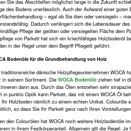
en Sie das Abschleifen möglichst lange in die Zukunft schi
ge des Bodens unerlässlich. Auch der Aufwand einer guten 
rflächenbehandlung – egal ob Sie ölen oder versiegeln – ma
erstandsfähig. Dadurch verlängert sich die Lebensdauer des
lmäßige Pflege der geölten oder versiegelten Fläche dem Pa
pflege von Parkett hat sich ein kriechfähiges Holzbodenöl b
en in der Regel unter dem Begriff Pflegeöl geführt.
A Bodenöle für die Grundbehandlung von Holz
 traditionsreiche dänische Holzpflegeunternehmen WOCA ha
z in seinem Sortiment. Die
ziehen tief in 
WOCA Bodenöle
zinneren dann aus. Durch das Ölen entstehen sehr strapazie
h in punkto Optik kann Parkett, das mit einem WOCA Öl beh
 Ihr Holzboden nämlich zu einem echten Unikat. Colouröle s
ltlich, so dass Sie Ihr Parkett ganz nach Ihren Vorstellunge
en den Colourölen hat WOCA noch weitere Holzbodenöle im 
rem in ihrem Festkörperanteil. Allgemein gilt die Regel: Je 