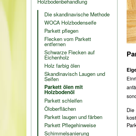
Holzbodenbehandlung
Die skandinavische Methode
WOCA Holzbodenseife
Parkett pflegen
Flecken vom Parkett
entfernen
Schwarze Flecken auf
Pa
Eichenholz
Holz farbig ölen
Eig
Skandinavisch Laugen und
Seifen
Einr
Parkett ölen mit
anfä
Holzbodenöl
sond
Parkett schleifen
Öloberflächen
Die
Parkett laugen und färben
kos
Parkett Pflegehinweise
Park
Schimmelsanierung