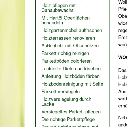
Woll
Holz pflegen mit
Pfle
Canaubawachs
Obe
Mit Hartöl Oberflächen
behandeln
wid
Holzgartenmöbel auffrischen
rege
Erst
Holzterrassen renovieren
werd
Außenholz mit Öl schützen
Parkett richtig reinigen
WOC
Parkettböden colorieren
Lackierte Dielen auffrischen
Das
Anleitung Holzböden färben
Hol
Holzbodenreinigung mit Seife
Hol
Auc
Parkett versiegeln
wird
Holzversiegelung durch
Lacke
erhä
Versiegeltes Parkett pflegen
Neb
Die richtige Parkettpflege
ande
Parkett richtig reinigen und