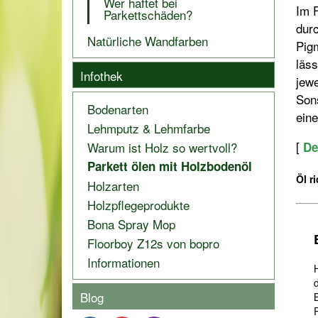
Wer haftet bei
Im F
Parkettschäden?
durc
Natürliche Wandfarben
Pigm
läss
Infothek
jewe
Sons
Bodenarten
ein
Lehmputz & Lehmfarbe
[
De
Warum ist Holz so wertvoll?
Parkett ölen mit Holzbodenöl
Öl r
Holzarten
Holzpflegeprodukte
Bona Spray Mop
Floorboy Z12s von bopro
Informationen
Blog