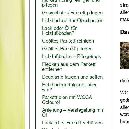
stra
pflegen
alle
Gewachstes Parkett pflegen
masc
Holzbodenöl für Oberflächen
Lack oder Öl für
Das
Holzfußböden?
Geöltes Parkett reinigen
Geöltes Parkett pflegen
Holzfußböden – Pflegetipps
Flecken aus dem Parkett
entfernen
Douglasie laugen und seifen
die
Holzbodenreinigung, aber
wie?
WOC
Parkett ölen mit WOCA
ged
Colouröl
alle
Anleitung – Versiegelung mit
werd
Öl
hän
Lackiertes Parkett schützen