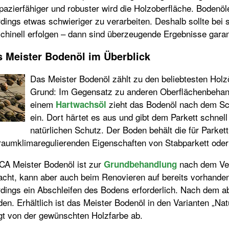
pazierfähiger und robuster wird die Holzoberfläche. Bodenö
rdings etwas schwieriger zu verarbeiten. Deshalb sollte bei
hinell erfolgen – dann sind überzeugende Ergebnisse garanti
 Meister Bodenöl im Überblick
Das Meister Bodenöl zählt zu den beliebtesten Ho
Grund: Im Gegensatz zu anderen Oberflächenbehand
einem
zieht das Bodenöl nach dem Schl
Hartwachsöl
ein. Dort härtet es aus und gibt dem Parkett schne
natürlichen Schutz. Der Boden behält die für Parket
 raumklimaregulierenden Eigenschaften von Stabparkett oder
A Meister Bodenöl ist zur
nach dem Ver
Grundbehandlung
acht, kann aber auch beim Renovieren auf bereits vorhanden
rdings ein Abschleifen des Bodens erforderlich. Nach dem a
en. Erhältlich ist das Meister Bodenöl in den Varianten „N
gt von der gewünschten Holzfarbe ab.