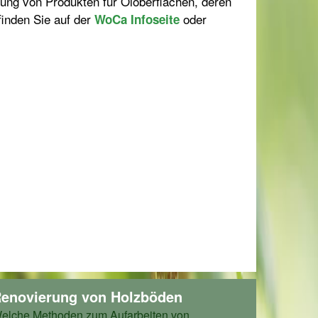
ung von Produkten für Öloberflächen, deren
inden Sie auf der
oder
WoCa Infoseite
enovierung von Holzböden
elche Methoden zum Aufarbeiten von