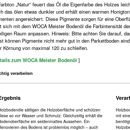
arbton „Natur“ feuert das Öl die Eigenfarbe des Holzes leic
h das ölen etwas dunkler und erhält einen warmen Honigton.
enten angereichert. Diese Pigmente sorgen für eine Oberfläc
t sich mit dem WOCA Meister Bodenöl die Farbintensität des
iligen Raum anpassen. Hinweis: Bitte achten Sie darauf, das
t können Pigmente nicht mehr gut in den Parkettboden eindr
er Körnung von maximal 120 zu schleifen.
]
tails zum WOCA Meister Bodenöl
ichtig verarbeiten
Ergebnis
Verar
Holzbodenöle sättigen die Holzoberfläche und schützen
Holzbod
diese so vor Wasser und Schmutz. Gleichzeitig erhält die
mit ein
Bodenoberfläche ein seidenmattes Aussehen. Ein
benötig
Renovieren des Bodens ist problemlos möglich – auch
Holzobe