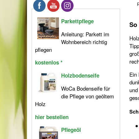
p
Parkettpflege
So 
Anleitung: Parkett im
Holz
Wohnbereich richtig
Tipp
pflegen
groß
rec
kostenlos *
Ein 
Holzbodenseife
dunk
WoCa Bodenseife für
und 
die Pflege von geöltem
gesc
Holz
Schr
hier bestellen
Pflegeöl