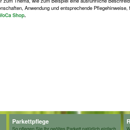
r zum Thema, wie zum Beispiel eine ausführliche Beschreib
enschaften, Anwendung und entsprechende Pflegehinweise, f
WoCa Shop
.
Parkettpflege
R
So pflegen Sie Ihr geöltes Parkett natürlich einfach
W