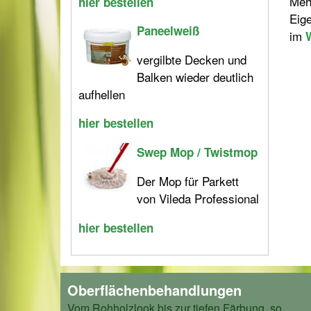
Meh
hier bestellen
Eig
Paneelweiß
im
vergilbte Decken und
Balken wieder deutlich
aufhellen
hier bestellen
Swep Mop / Twistmop
Der Mop für Parkett
von Vileda Professional
hier bestellen
Oberflächenbehandlungen
Vom Rohholzlook bis zur tiefen Färbung, so