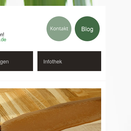
n!
.de
gen
Infothek