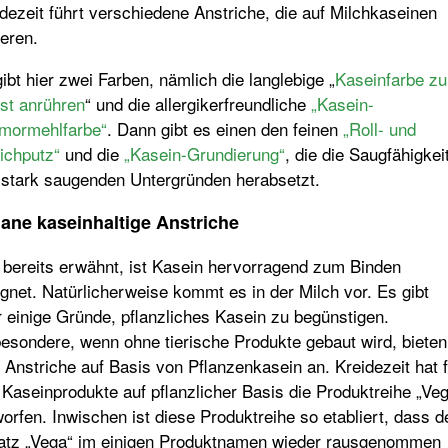
dezeit führt verschiedene Anstriche, die auf Milchkaseinen
eren.
ibt hier zwei Farben, nämlich die langlebige „
Kaseinfarbe z
st anrühren
“ und die allergikerfreundliche
„Kasein-
mormehlfarbe“
. Dann gibt es einen den feinen
„Roll- und
eichputz“
und die
„Kasein-Grundierung“
, die die Saugfähigkei
 stark saugenden Untergründen herabsetzt.
ane kaseinhaltige Anstriche
 bereits erwähnt, ist Kasein hervorragend zum Binden
gnet. Natürlicherweise kommt es in der Milch vor. Es gibt
 einige Gründe, pflanzliches Kasein zu begünstigen.
esondere, wenn ohne tierische Produkte gebaut wird, bieten
 Anstriche auf Basis von Pflanzenkasein an. Kreidezeit hat 
 Kaseinprodukte auf pflanzlicher Basis die Produktreihe „Ve
orfen. Inwischen ist diese Produktreihe so etabliert, dass d
atz „Vega“ im einigen Produktnamen wieder rausgenommen