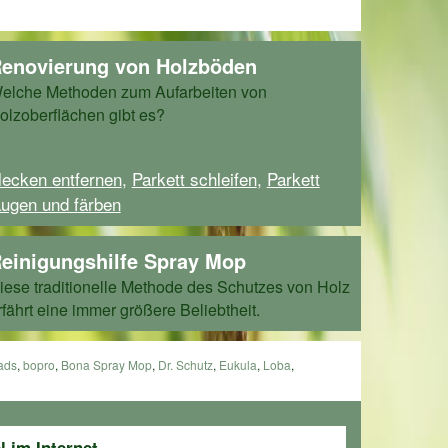
enovierung von Holzböden
elche Methoden zum Aufarbeiten von
olzoberflächen gibt es?
lecken entfernen
,
Parkett schleifen
,
Parkett
augen und färben
einigungshilfe Spray Mop
iese traditionelle Methode des Schutzes von Holz
rfährt eine immer größere Beliebtheit.
ads
,
bopro
,
Bona Spray Mop
,
Dr. Schutz
,
Eukula
,
Loba
,