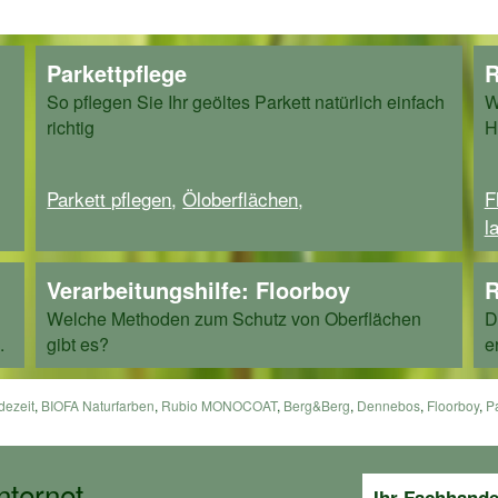
Parkettpflege
R
So pflegen Sie Ihr geöltes Parkett natürlich einfach
W
richtig
H
Parkett pflegen
,
Öloberflächen
,
F
l
Verarbeitungshilfe: Floorboy
R
Welche Methoden zum Schutz von Oberflächen
D
.
gibt es?
e
dezeit
,
BIOFA Naturfarben
,
Rubio MONOCOAT
,
Berg&Berg
,
Dennebos
,
Floorboy
,
P
nternet