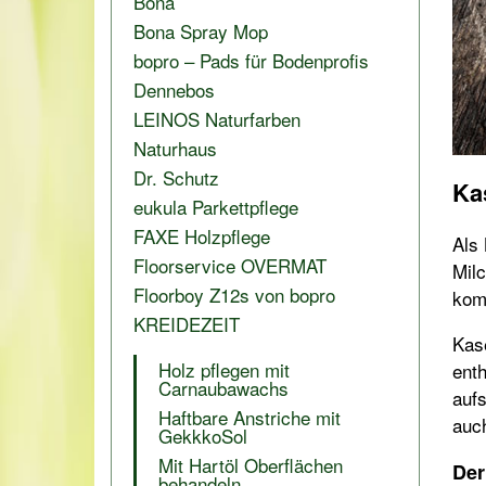
Bona
Bona Spray Mop
bopro – Pads für Bodenprofis
Dennebos
LEINOS Naturfarben
Naturhaus
Dr. Schutz
Ka
eukula Parkettpflege
FAXE Holzpflege
Als
Floorservice OVERMAT
Milc
Floorboy Z12s von bopro
kom
KREIDEZEIT
Kase
Holz pflegen mit
ent
Carnaubawachs
aufs
Haftbare Anstriche mit
auc
GekkkoSol
Mit Hartöl Oberflächen
Der
behandeln