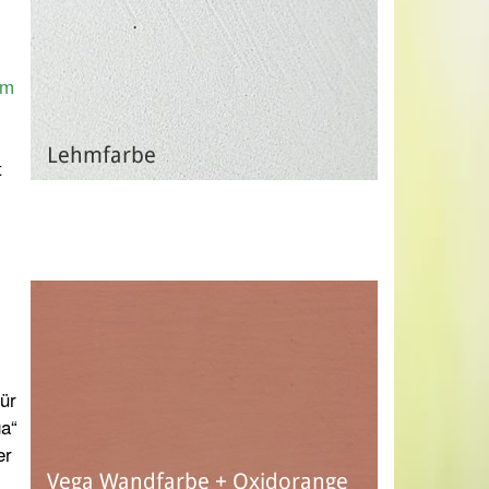
um
t
für
ga“
er