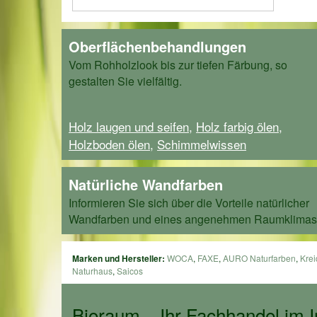
Oberflächenbehandlungen
Vom Rohholzlook bis zur tiefen Färbung, so
gestalten Sie vielfältig.
Holz laugen und seifen
,
Holz farbig ölen
,
Holzboden ölen
,
Schimmelwissen
Natürliche Wandfarben
Informieren Sie sich über die Vorteile natürlicher
Wandfarben und eines angenehmen Raumklimas
Marken und Hersteller:
WOCA
,
FAXE
,
AURO Naturfarben
,
Krei
Naturhaus
,
Saicos
Bioraum – Ihr Fachhandel im I