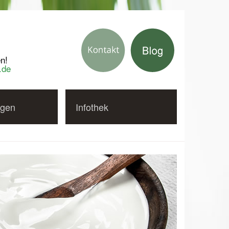
n!
.de
gen
Infothek