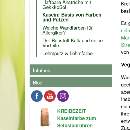
Haftbare Anstriche mit
Krei
GekkkoSol
basi
Kasein: Basis von Farben
und Putzen
Es g
Welche Wandfarben für
selb
Allergiker?
Mar
Der Baustoff Kalk und seine
Str
Vorteile
von
Lehmputz & Lehmfarbe
Veg
Infothek
Wie
Blog
geei
aber
Insb
sich
KREIDEZEIT
ihre
Kaseinfarbe zum
entw
Selbstanrühren
Zus