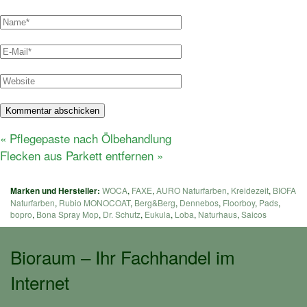
Beitragsnavigation
Vorheriger
«
Pflegepaste nach Ölbehandlung
Nächster
Beitrag:
Flecken aus Parkett entfernen
»
Beitrag:
Marken und Hersteller:
WOCA
,
FAXE
,
AURO Naturfarben
,
Kreidezeit
,
BIOFA
Naturfarben
,
Rubio MONOCOAT
,
Berg&Berg
,
Dennebos
,
Floorboy
,
Pads
,
bopro
,
Bona Spray Mop
,
Dr. Schutz
,
Eukula
,
Loba
,
Naturhaus
,
Saicos
Bioraum – Ihr Fachhandel im
Internet