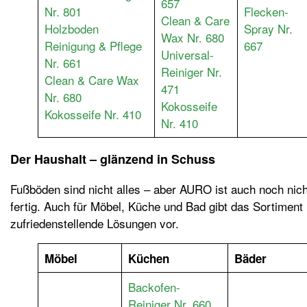
657
Nr. 801
Flecken-
Clean & Care
Holzboden
Spray Nr.
Wax Nr. 680
Reinigung & Pflege
667
Universal-
Nr. 661
Reiniger Nr.
Clean & Care Wax
471
Nr. 680
Kokosseife
Kokosseife Nr. 410
Nr. 410
Der Haushalt – glänzend in Schuss
Fußböden sind nicht alles – aber AURO ist auch noch nich
fertig. Auch für Möbel, Küche und Bad gibt das Sortiment
zufriedenstellende Lösungen vor.
Möbel
Küchen
Bäder
Backofen-
Reiniger Nr. 660