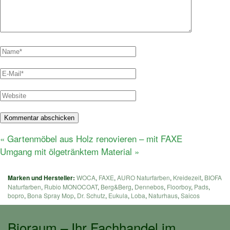
Beitragsnavigation
Vorheriger
«
Gartenmöbel aus Holz renovieren – mit FAXE
Nächster
Beitrag:
Umgang mit ölgetränktem Material
»
Beitrag:
Marken und Hersteller:
WOCA
,
FAXE
,
AURO Naturfarben
,
Kreidezeit
,
BIOFA
Naturfarben
,
Rubio MONOCOAT
,
Berg&Berg
,
Dennebos
,
Floorboy
,
Pads
,
bopro
,
Bona Spray Mop
,
Dr. Schutz
,
Eukula
,
Loba
,
Naturhaus
,
Saicos
Bioraum – Ihr Fachhandel im