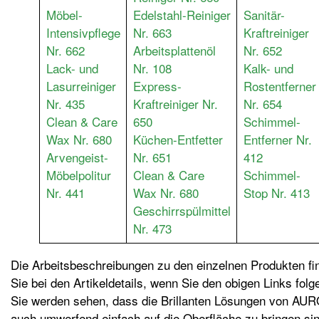
Möbel-
Edelstahl-Reiniger
Sanitär-
Intensivpflege
Nr. 663
Kraftreiniger
Nr. 662
Arbeitsplattenöl
Nr. 652
Lack- und
Nr. 108
Kalk- und
Lasurreiniger
Express-
Rostentferner
Nr. 435
Kraftreiniger Nr.
Nr. 654
Clean & Care
650
Schimmel-
Wax Nr. 680
Küchen-Entfetter
Entferner Nr.
Arvengeist-
Nr. 651
412
Möbelpolitur
Clean & Care
Schimmel-
Nr. 441
Wax Nr. 680
Stop Nr. 413
Geschirrspülmittel
Nr. 473
Die Arbeitsbeschreibungen zu den einzelnen Produkten fi
Sie bei den Artikeldetails, wenn Sie den obigen Links folg
Sie werden sehen, dass die Brillanten Lösungen von AU
auch umwerfend einfach auf die Oberfläche zu bringen sin