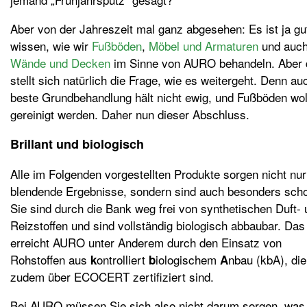
Aber von der Jahreszeit mal ganz abgesehen: Es ist ja gu
wissen, wie wir
Fußböden
,
Möbel und Armaturen
und auc
Wände und Decken
im Sinne von AURO behandeln. Aber
stellt sich natürlich die Frage, wie es weitergeht. Denn au
beste Grundbehandlung hält nicht ewig, und Fußböden wol
gereinigt werden. Daher nun dieser Abschluss.
Brillant und biologisch
Alle im Folgenden vorgestellten Produkte sorgen nicht nur
blendende Ergebnisse, sondern sind auch besonders sch
Sie sind durch die Bank weg frei von synthetischen Duft-
Reizstoffen und sind vollständig biologisch abbaubar. Das
erreicht AURO unter Anderem durch den Einsatz von
Rohstoffen aus
ontrolliert
iologischem
nbau (kbA), die
k
b
A
zudem über ECOCERT zertifiziert sind.
Bei AURO müssen Sie sich also nicht darum sorgen, was